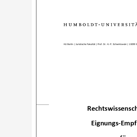
HU Berlin | Juristische Fakultät | Prof. Dr. H.-P. Schwintowski | 10099 B
Rechtswissensch
Eignungs-Empf