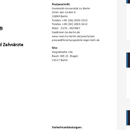
Postanschrift:
Humboldt-Universität zu Berlin
Unter den Linden 6
10099 Berlin
Telefon +49 [30] 2093-3313
Telefax +49 [30] 2093-3412
®
Mobil 0170 -3423947
hps@rewi.hu-berlin.de
www.rewi.hu-berlin.de/jura/ls/swt
presse@forschungsstelle-legal-tech.de
nd Zahnärzte
Sitz:
Ziegelstraße 13a
Raum 405 (3. Etage)
10117 Berlin
Verkehrsanbindungen: