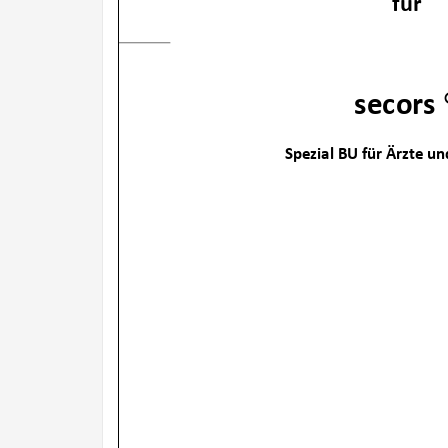
für
secors 
Spezial BU für Ärzte u