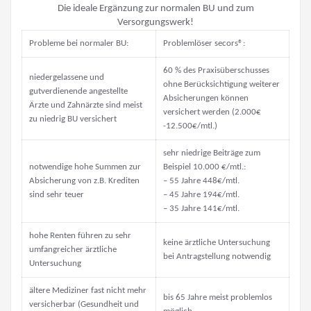
Die ideale Ergänzung zur normalen BU und zum
Versorgungswerk!
Probleme bei normaler BU:
Problemlöser secors®:
60 % des Praxisüberschusses
niedergelassene und
ohne Berücksichtigung weiterer
gutverdienende angestellte
Absicherungen können
Ärzte und Zahnärzte sind meist
versichert werden (2.000€
zu niedrig BU versichert
-12.500€/mtl.)
sehr niedrige Beiträge zum
notwendige hohe Summen zur
Beispiel 10.000 €/mtl.:
Absicherung von z.B. Krediten
– 55 Jahre 448€/mtl.
sind sehr teuer
– 45 Jahre 194€/mtl.
– 35 Jahre 141€/mtl.
hohe Renten führen zu sehr
keine ärztliche Untersuchung
umfangreicher ärztliche
bei Antragstellung notwendig
Untersuchung
ältere Mediziner fast nicht mehr
bis 65 Jahre meist problemlos
versicherbar (Gesundheit und