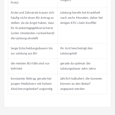
möglich
Preis)
Ärzte und Zahnärzte trauen sich
Leistung bereits bei Krankheit
häufig nicht einen BU Antrag zu
nach sechs Monaten, daher bei
stellen, da sie Angst haben, dass
einigen KTG´s kein Konflikt
ihr Krankentagegeldversicherer
(unter Umständen rückwirkend)
die Leistung einstellt
lange Entscheidungsdauern bis
Ihr Arzt bescheinigt den
zur Leistung aus BU
Leistungsfall
die meisten BU Fälle sind nur
gerade da optimal: die
befristet
Leistungsdauer zehn Jahre
konstanter Beitrag, gerade bei
jährlich kalkuliert, die Summen
jungen Medizinern mit hohem
können an den Bedarf
Absicherungsbedarf ungünstig
angepasst werden